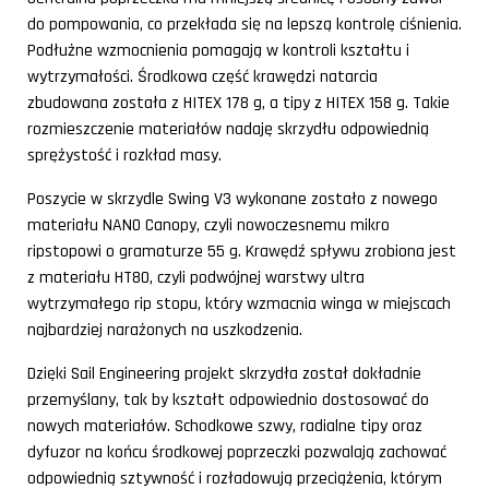
do pompowania, co przekłada się na lepszą kontrolę ciśnienia.
Podłużne wzmocnienia pomagają w kontroli kształtu i
wytrzymałości. Środkowa część krawędzi natarcia
zbudowana została z HITEX 178 g, a tipy z HITEX 158 g. Takie
rozmieszczenie materiałów nadaję skrzydłu odpowiednią
sprężystość i rozkład masy.
Poszycie w skrzydle Swing V3 wykonane zostało z nowego
materiału NANO Canopy, czyli nowoczesnemu mikro
ripstopowi o gramaturze 55 g. Krawędź spływu zrobiona jest
z materiału HT80, czyli podwójnej warstwy ultra
wytrzymałego rip stopu, który wzmacnia winga w miejscach
najbardziej narażonych na uszkodzenia.
Dzięki Sail Engineering projekt skrzydła został dokładnie
przemyślany, tak by kształt odpowiednio dostosować do
nowych materiałów. Schodkowe szwy, radialne tipy oraz
dyfuzor na końcu środkowej poprzeczki pozwalają zachować
odpowiednią sztywność i rozładowują przeciążenia, którym