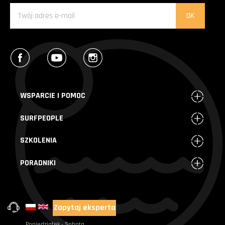
Facebook
YouTube
Instagram
WSPARCIE I POMOC
SURFPEOPLE
SZKOLENIA
PORADNIKI
Zapytaj eksperta
+48 720 004 000
Poniedziałek - Sobota