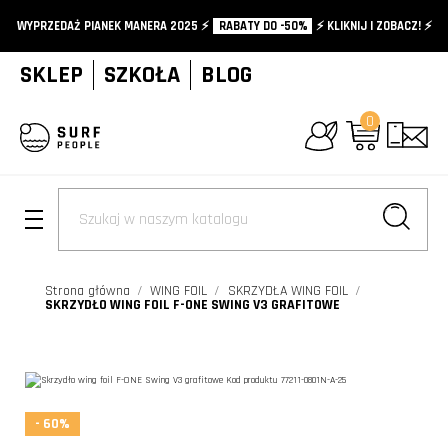
WYPRZEDAŻ PIANEK MANERA 2025 ⚡️
RABATY DO -50%
⚡️ KLIKNIJ I ZOBACZ! ⚡️
SKLEP
SZKOŁA
BLOG
0
+
Strona główna
WING FOIL
SKRZYDŁA WING FOIL
SKRZYDŁO WING FOIL F-ONE SWING V3 GRAFITOWE
- 60%