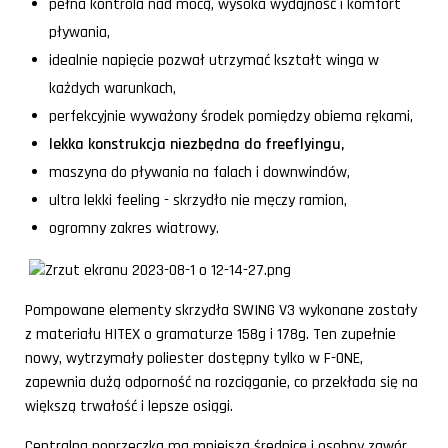
pełna kontrola nad mocą, wysoka wydajność i komfort
pływania,
idealnie napięcie pozwał utrzymać kształt winga w
każdych warunkach,
perfekcyjnie wyważony środek pomiędzy obiema rękami,
lekka konstrukcja niezbędna do freeflyingu,
maszyna do pływania na falach i downwindów,
ultra lekki feeling - skrzydło nie męczy ramion,
ogromny zakres wiatrowy.
Pompowane elementy skrzydła SWING V3 wykonane zostały
z materiału HITEX o gramaturze 158g i 178g. Ten zupełnie
nowy, wytrzymały poliester dostępny tylko w F-ONE,
zapewnia dużą odporność na rozciąganie, co przekłada się na
większą trwałość i lepsze osiągi.
Centralna poprzeczka ma mniejszą średnicę i osobny zawór