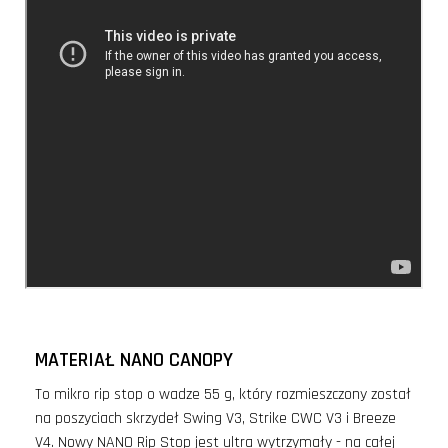
MATERIAŁ NANO CANOPY
To mikro rip stop o wadze 55 g, który rozmieszczony został
na poszyciach skrzydeł Swing V3, Strike CWC V3 i Breeze
V4. Nowy NANO Rip Stop jest ultra wytrzymały - na całej