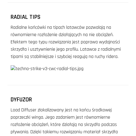
RADIAL TIPS
Radialne końcówki na tipach latawców pozwalają na
równomierne rozłożenie działających na nie obciążeń.
Efektem tego typu rozwiązania jest poprawa wydajności
skrzydła i usztywnienie jego profilu. Latawce z radialnymi
tipami są stabilniejsze i szybciej reagują na ruchy ridera.
DYFUZOR
Load Diffuser zlokalizowany jest na końcu środkowej
poprzeczki winga. Jego zadaniem jest równomierne
rozłożenie obciążeń, które działają na skrzydło podczas
pływania. Dzięki takiemu rozwiązaniu materiał skrzydła