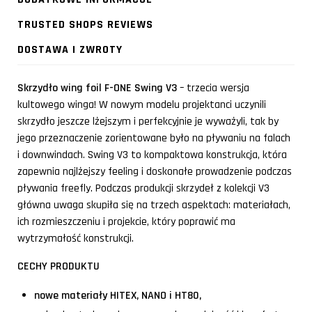
TRUSTED SHOPS REVIEWS
DOSTAWA I ZWROTY
Skrzydło wing foil F-ONE Swing V3
– trzecia wersja
kultowego winga! W nowym modelu projektanci uczynili
skrzydło jeszcze lżejszym i perfekcyjnie je wyważyli, tak by
jego przeznaczenie zorientowane było na pływaniu na falach
i downwindach. Swing V3 to kompaktowa konstrukcja, która
zapewnia najlżejszy feeling i doskonałe prowadzenie podczas
pływania freefly. Podczas produkcji skrzydeł z kolekcji V3
główna uwaga skupiła się na trzech aspektach: materiałach,
ich rozmieszczeniu i projekcie, który poprawić ma
wytrzymałość konstrukcji.
CECHY PRODUKTU
nowe materiały HITEX, NANO i HT80,