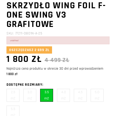
SKRZYDŁO WING FOIL F-
ONE SWING V3
GRAFITOWE
SKU: 77211-0801N-A-25
undefined
OSZCZĘDZASZ 2 699 ZŁ
1 800 ZŁ
4 499 ZŁ
Najniższa cena produktu w okresie 30 dni przed wprowadzeniem
1 800 zł
DOSTĘPNE ROZMIARY:
2.5
3.0
3.5
4.0
4.5
5.0
m2
m2
m2
m2
m2
m2
5.5
m2