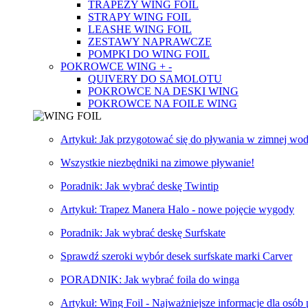
TRAPEZY WING FOIL
STRAPY WING FOIL
LEASHE WING FOIL
ZESTAWY NAPRAWCZE
POMPKI DO WING FOIL
POKROWCE WING
+
-
QUIVERY DO SAMOLOTU
POKROWCE NA DESKI WING
POKROWCE NA FOILE WING
Artykuł: Jak przygotować się do pływania w zimnej wod
Wszystkie niezbędniki na zimowe pływanie!
Poradnik: Jak wybrać deskę Twintip
Artykuł: Trapez Manera Halo - nowe pojęcie wygody
Poradnik: Jak wybrać deskę Surfskate
Sprawdź szeroki wybór desek surfskate marki Carver
PORADNIK: Jak wybrać foila do winga
Artykuł: Wing Foil - Najważniejsze informacje dla osób