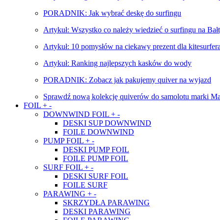
PORADNIK: Jak wybrać deskę do surfingu
Artykuł: Wszystko co należy wiedzieć o surfingu na Bał
Artykuł: 10 pomysłów na ciekawy prezent dla kitesurfer
Artykuł: Ranking najlepszych kasków do wody
PORADNIK: Zobacz jak pakujemy quiver na wyjazd
Sprawdź nową kolekcję quiverów do samolotu marki Ma
FOIL
+
-
DOWNWIND FOIL
+
-
DESKI SUP DOWNWIND
FOILE DOWNWIND
PUMP FOIL
+
-
DESKI PUMP FOIL
FOILE PUMP FOIL
SURF FOIL
+
-
DESKI SURF FOIL
FOILE SURF
PARAWING
+
-
SKRZYDŁA PARAWING
DESKI PARAWING