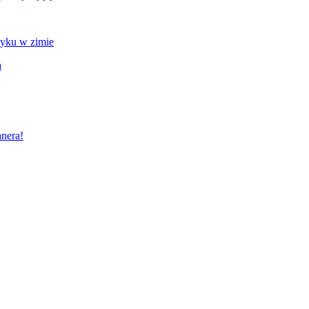
tyku w zimie
a
nera!