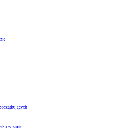
zie
 początkujących
tyku w zimie