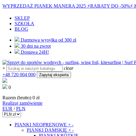
WYPRZEDAŻ PIANEK MANERA 2025 ⚡️
RABATY DO -50%
⚡️
SKLEP
SZKOŁA
BLOG
Darmowa wysyłka od 300 zł
30 dni na zwrot
Dostawa 24H!
+
clear
+48 720 004 000
Zapytaj eksperta
0
Razem (brutto)
0 zł
Realizuj zamówienie
EUR
/
PLN
PIANKI NEOPRENOWE
+
-
PIANKI DAMSKIE
+
-
PIANKI KRÓTKIE