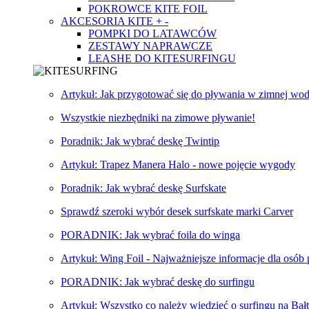
POKROWCE KITE FOIL
AKCESORIA KITE
+
-
POMPKI DO LATAWCÓW
ZESTAWY NAPRAWCZE
LEASHE DO KITESURFINGU
Artykuł: Jak przygotować się do pływania w zimnej wod
Wszystkie niezbędniki na zimowe pływanie!
Poradnik: Jak wybrać deskę Twintip
Artykuł: Trapez Manera Halo - nowe pojęcie wygody
Poradnik: Jak wybrać deskę Surfskate
Sprawdź szeroki wybór desek surfskate marki Carver
PORADNIK: Jak wybrać foila do winga
Artykuł: Wing Foil - Najważniejsze informacje dla osób
PORADNIK: Jak wybrać deskę do surfingu
Artykuł: Wszystko co należy wiedzieć o surfingu na Bał