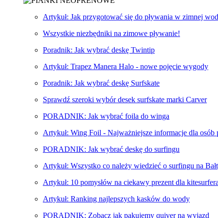
Artykuł: Jak przygotować się do pływania w zimnej wod
Wszystkie niezbędniki na zimowe pływanie!
Poradnik: Jak wybrać deskę Twintip
Artykuł: Trapez Manera Halo - nowe pojęcie wygody
Poradnik: Jak wybrać deskę Surfskate
Sprawdź szeroki wybór desek surfskate marki Carver
PORADNIK: Jak wybrać foila do winga
Artykuł: Wing Foil - Najważniejsze informacje dla osób
PORADNIK: Jak wybrać deskę do surfingu
Artykuł: Wszystko co należy wiedzieć o surfingu na Bał
Artykuł: 10 pomysłów na ciekawy prezent dla kitesurfer
Artykuł: Ranking najlepszych kasków do wody
PORADNIK: Zobacz jak pakujemy quiver na wyjazd