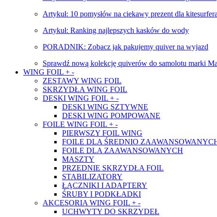
Artykuł: 10 pomysłów na ciekawy prezent dla kitesurfer
Artykuł: Ranking najlepszych kasków do wody
PORADNIK: Zobacz jak pakujemy quiver na wyjazd
Sprawdź nową kolekcję quiverów do samolotu marki Ma
WING FOIL
+
-
ZESTAWY WING FOIL
SKRZYDŁA WING FOIL
DESKI WING FOIL
+
-
DESKI WING SZTYWNE
DESKI WING POMPOWANE
FOILE WING FOIL
+
-
PIERWSZY FOIL WING
FOILE DLA ŚREDNIO ZAAWANSOWANYC
FOILE DLA ZAAWANSOWANYCH
MASZTY
PRZEDNIE SKRZYDŁA FOIL
STABILIZATORY
ŁĄCZNIKI I ADAPTERY
ŚRUBY I PODKŁADKI
AKCESORIA WING FOIL
+
-
UCHWYTY DO SKRZYDEŁ