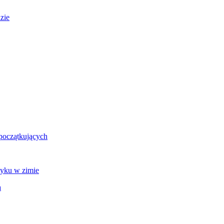
zie
 początkujących
tyku w zimie
a