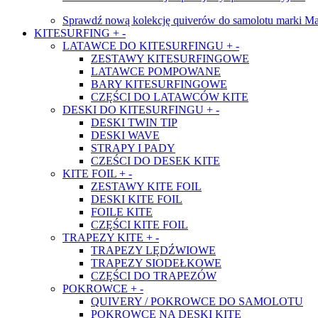
Sprawdź nową kolekcję quiverów do samolotu marki Ma
KITESURFING
+
-
LATAWCE DO KITESURFINGU
+
-
ZESTAWY KITESURFINGOWE
LATAWCE POMPOWANE
BARY KITESURFINGOWE
CZĘŚCI DO LATAWCÓW KITE
DESKI DO KITESURFINGU
+
-
DESKI TWIN TIP
DESKI WAVE
STRAPY I PADY
CZEŚCI DO DESEK KITE
KITE FOIL
+
-
ZESTAWY KITE FOIL
DESKI KITE FOIL
FOILE KITE
CZĘŚCI KITE FOIL
TRAPEZY KITE
+
-
TRAPEZY LĘDŹWIOWE
TRAPEZY SIODEŁKOWE
CZĘŚCI DO TRAPEZÓW
POKROWCE
+
-
QUIVERY / POKROWCE DO SAMOLOTU
POKROWCE NA DESKI KITE