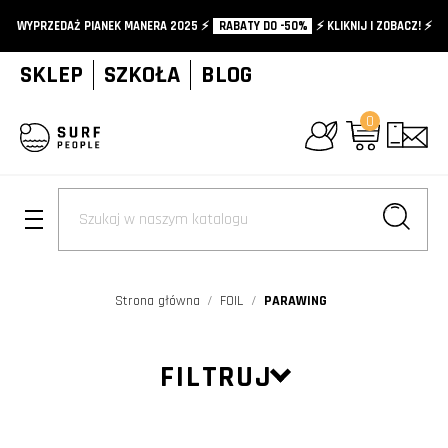
WYPRZEDAŻ PIANEK MANERA 2025 ⚡️
RABATY DO -50%
⚡️ KLIKNIJ I ZOBACZ! ⚡️
SKLEP
SZKOŁA
BLOG
0
+
Strona główna
FOIL
PARAWING
FILTRUJ