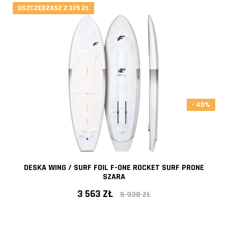
- 40%
OSZCZĘDZASZ 2 375 ZŁ
- 40%
DESKA WING / SURF FOIL F-ONE ROCKET SURF PRONE
SZARA
3 563 ZŁ
5 938 ZŁ