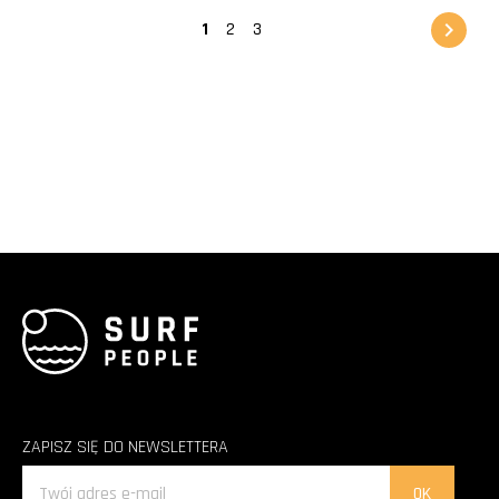

1
2
3
ZAPISZ SIĘ DO NEWSLETTERA