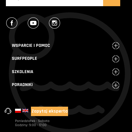
Facebook
YouTube
Instagram
WSPARCIE I POMOC
SURFPEOPLE
SZKOLENIA
PORADNIKI
Zapytaj eksperta
+48 720 004 000
Poniedziałek - Sobota
Godziny: 9:00 - 17:00