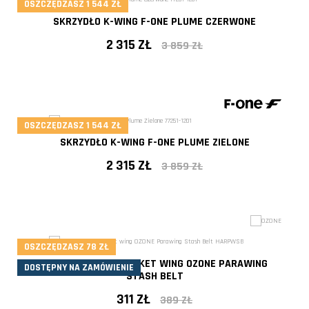
- 20%
OSZCZĘDZASZ 1 544 ZŁ
SKRZYDŁO K-WING F-ONE PLUME CZERWONE
2 315 ZŁ
3 859 ZŁ
OSZCZĘDZASZ 1 544 ZŁ
- 40%
SKRZYDŁO K-WING F-ONE PLUME ZIELONE
2 315 ZŁ
3 859 ZŁ
OSZCZĘDZASZ 78 ZŁ
- 40%
PAS / TORBA NA POCKET WING OZONE PARAWING
DOSTĘPNY NA ZAMÓWIENIE
STASH BELT
311 ZŁ
389 ZŁ