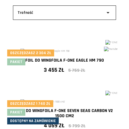

Trafność
OSZCZĘDZASZ 2 304 ZŁ
FOIL DO WINGFOILA F-ONE EAGLE HM 790
PAKIET
3 455 ZŁ
5 759 ZŁ
OSZCZĘDZASZ 1 740 ZŁ
- 40%
FOIL DO WINGFOILA F-ONE SEVEN SEAS CARBON V2
PAKIET
1500 CM2
DOSTĘPNY NA ZAMÓWIENIE
4 059 ZŁ
5 799 ZŁ