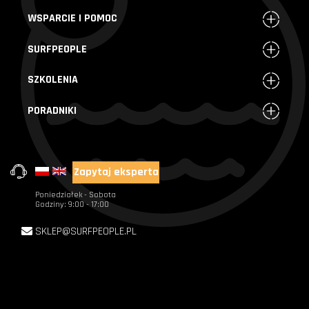
WSPARCIE I POMOC
SURFPEOPLE
SZKOLENIA
PORADNIKI
Zapytaj eksperta
+48 720 004 000
Poniedziałek - Sobota
Godziny: 9:00 - 17:00
SKLEP@SURFPEOPLE.PL