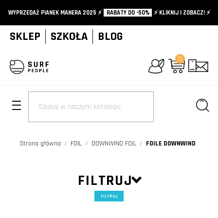
WYPRZEDAŻ PIANEK MANERA 2025 ⚡️
RABATY DO -50%
⚡️ KLIKNIJ I ZOBACZ! ⚡️
SKLEP
SZKOŁA
BLOG
0
+
Strona główna
FOIL
DOWNWIND FOIL
FOILE DOWNWIND
FILTRUJ
FILTRUJ