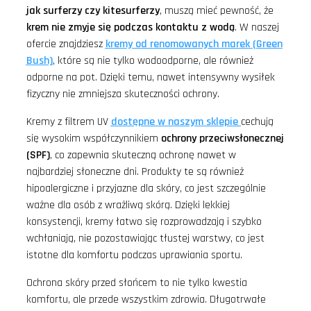
jak surferzy czy kitesurferzy
, muszą mieć pewność, że
krem nie zmyje się podczas kontaktu z wodą
. W naszej
ofercie znajdziesz
kremy od renomowanych marek (Green
Bush)
, które są nie tylko wodoodporne, ale również
odporne na pot. Dzięki temu, nawet intensywny wysiłek
fizyczny nie zmniejsza skuteczności ochrony.
Kremy z filtrem UV
dostępne w naszym sklepie
cechują
się wysokim współczynnikiem
ochrony przeciwsłonecznej
(SPF)
, co zapewnia skuteczną ochronę nawet w
najbardziej słoneczne dni. Produkty te są również
hipoalergiczne i przyjazne dla skóry, co jest szczególnie
ważne dla osób z wrażliwą skórą. Dzięki lekkiej
konsystencji, kremy łatwo się rozprowadzają i szybko
wchłaniają, nie pozostawiając tłustej warstwy, co jest
istotne dla komfortu podczas uprawiania sportu.
Ochrona skóry przed słońcem to nie tylko kwestia
komfortu, ale przede wszystkim zdrowia. Długotrwałe