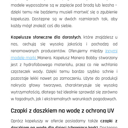
modele wyposażone są w zapięcie pod brodą lub leasha –
dzięki temu nie będziemy musieli martwić się o zgubienie
kapelusza. Dostępne są w dwóch rozmiarach tak, aby
każdy mógł znaleźć coś dla siebie.
Kapelusze słoneczne dla dorosłych
, które znajdziesz u
nas, cechują się wysoką jakością i pochodzą od
renomowanych producentów. Oferujemy między
innymi
modele marki
Manera. Kapelusz Manera Bobby stworzony
jest z hydrofobowego materiału, przez co nie wchłania
cząsteczek wody. Dzięki temu bardzo szybko schnie i
pozostaje lekki nawet po zamoczeniu. Użyte do produkcji
nakrycia głowy tworzywo, charakteryzuje się wysoką
wytrzymałością, dlatego też idealnie sprawdzi się zarówno
w łagodnych, jak i ekstremalnych warunkach pogodowych.
Czapki z daszkiem na wodę z ochroną UV
Oprócz kapeluszy w ofercie posiadamy także
czapki z
daszkiem na wodę dla dzieci (chroniące kark)
. Dostępne