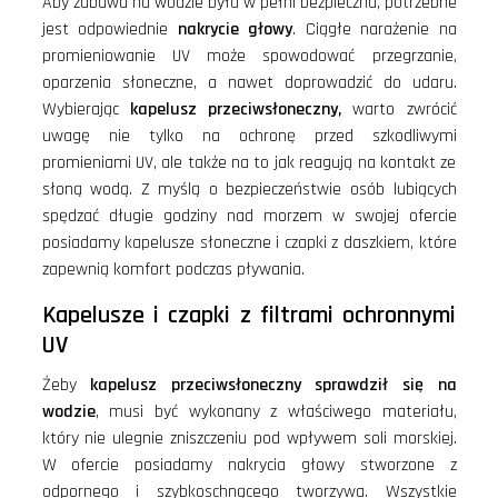
Aby zabawa na wodzie była w pełni bezpieczna, potrzebne
jest odpowiednie
nakrycie głowy
. Ciągłe narażenie na
promieniowanie UV może spowodować przegrzanie,
oparzenia słoneczne, a nawet doprowadzić do udaru.
Wybierając
kapelusz przeciwsłoneczny,
warto zwrócić
uwagę nie tylko na ochronę przed szkodliwymi
promieniami UV, ale także na to jak reagują na kontakt ze
słoną wodą. Z myślą o bezpieczeństwie osób lubiących
spędzać długie godziny nad morzem w swojej ofercie
posiadamy kapelusze słoneczne i czapki z daszkiem, które
zapewnią komfort podczas pływania.
Kapelusze i czapki z filtrami ochronnymi
UV
Żeby
kapelusz przeciwsłoneczny sprawdził się na
wodzie
, musi być wykonany z właściwego materiału,
który nie ulegnie zniszczeniu pod wpływem soli morskiej.
W ofercie posiadamy nakrycia głowy stworzone z
odpornego i szybkoschnącego tworzywa. Wszystkie