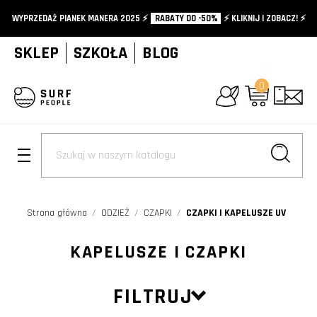
WYPRZEDAŻ PIANEK MANERA 2025 ⚡️
RABATY DO -50%
⚡️ KLIKNIJ I ZOBACZ! ⚡️
SKLEP
SZKOŁA
BLOG
0
+
Strona główna
ODZIEŻ
CZAPKI
CZAPKI I KAPELUSZE UV
KAPELUSZE I CZAPKI
FILTRUJ