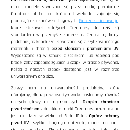
u nas modele stworzone są przez markę premium -
Creatures of Leisure, która od wielu lat zajmuje się
produkcją akcesoriów surfingowych.
Pionierskie innowacje
,
które stosował założyciel Creatures, do dziś są
standardem w przemyśle surferskim. Czapki tej firmy,
podobnie jak kapelusze, stworzone są z szybkoschnącego
materiału i chronią
przed słońcem i promieniami UV
.
Wyposażone są w sznurki z zaciskami lub zapięcia pod
brodę, żeby zapobiec zgubieniu czapki w trakcie pływania.
Każda z naszych czapek dostępna jest w rozmiarze
uniwersalnym one size.
Zależy nam na uniwersalności produktów, które
oferujemy, dlatego w asortymencie posiadamy również
nakrycia głowy dla najmłodszych.
Czapka chroniąca
przed słońcem
z daszkiem marki Creatures przeznaczona
jest dla dzieci w wieku od 3 do 10 lat.
Oprócz ochrony
przed UV
i szybkoschnącego materiału, model ten unosi
się na wodzie. Skonstruowana została tak, aby