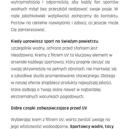
wytrzymałością i odpornością, aby każdy fan sportów
wodnych mógł bez przeszkód realizować swoje pasje. W
razie jakichkolwiek wątpliwości zachęcamy do kontaktu.
Postaw na rzetelne rozwiązania i zobacz, co jeszcze może
Cię zainteresować.
Kiedy uprawiasz sport na świeżym powietrzu
,
szczególnie wodny, ochrona przed słońcem jest
nieodzowna. Kremy z filtrem UV to kluczowy element w
arsenale każdego sportowca, który pragnie cieszyć się
swoją aktywnością na pełnych obrotach, nie martwiąc się
o szkodliwe skutki promieniowania słonecznego. Dlatego
w naszej ofercie znajdziesz produkty najwyższej jakości,
które zadbają o Twoją skórę nawet w najbardziej
ekstremalnych warunkach pogodowych.
Dobre czapki zabezpieczające przed UV
Wybierając krem z filtrem UV, warto zwrócić uwagę na
jego właściwości wodoodporne.
Sportowcy wodni, tacy