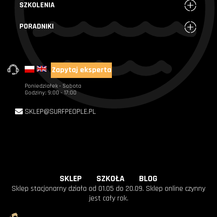
SZKOLENIA
PORADNIKI
Zapytaj eksperta
+48 720 004 000
Poniedziałek - Sobota
Godziny: 9:00 - 17:00
SKLEP@SURFPEOPLE.PL
SKLEP
SZKOŁA
BLOG
Sklep stacjonarny działa od 01.05 do 20.09. Sklep online czynny
jest cały rok.