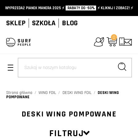
WYPRZEDAŻ PIANEK MANERA 2025 ⚡️
RABATY DO -50%
⚡️ KLIKNIJ I ZOBACZ! ⚡️
SKLEP
SZKOŁA
BLOG
0
+
Strona główna
WING FOIL
DESKI WING FOIL
DESKI WING
POMPOWANE
DESKI WING POMPOWANE
FILTRUJ