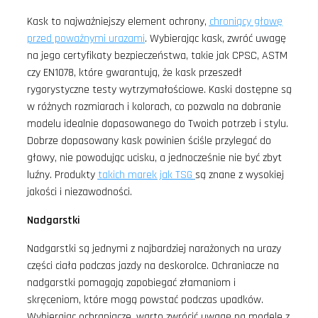
Kask to najważniejszy element ochrony,
chroniący głowę
przed poważnymi urazami
. Wybierając kask, zwróć uwagę
na jego certyfikaty bezpieczeństwa, takie jak CPSC, ASTM
czy EN1078, które gwarantują, że kask przeszedł
rygorystyczne testy wytrzymałościowe. Kaski dostępne są
w różnych rozmiarach i kolorach, co pozwala na dobranie
modelu idealnie dopasowanego do Twoich potrzeb i stylu.
Dobrze dopasowany kask powinien ściśle przylegać do
głowy, nie powodując ucisku, a jednocześnie nie być zbyt
luźny. Produkty
takich marek jak TSG
są znane z wysokiej
jakości i niezawodności.
Nadgarstki
Nadgarstki są jednymi z najbardziej narażonych na urazy
części ciała podczas jazdy na deskorolce. Ochraniacze na
nadgarstki pomagają zapobiegać złamaniom i
skręceniom, które mogą powstać podczas upadków.
Wybierając ochraniacze, warto zwrócić uwagę na modele z