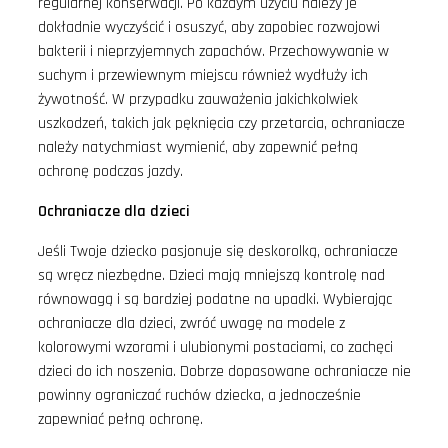
regularnej konserwacji. Po każdym użyciu należy je
dokładnie wyczyścić i osuszyć, aby zapobiec rozwojowi
bakterii i nieprzyjemnych zapachów. Przechowywanie w
suchym i przewiewnym miejscu również wydłuży ich
żywotność. W przypadku zauważenia jakichkolwiek
uszkodzeń, takich jak pęknięcia czy przetarcia, ochraniacze
należy natychmiast wymienić, aby zapewnić pełną
ochronę podczas jazdy.
Ochraniacze dla dzieci
Jeśli Twoje dziecko pasjonuje się deskorolką, ochraniacze
są wręcz niezbędne. Dzieci mają mniejszą kontrolę nad
równowagą i są bardziej podatne na upadki. Wybierając
ochraniacze dla dzieci, zwróć uwagę na modele z
kolorowymi wzorami i ulubionymi postaciami, co zachęci
dzieci do ich noszenia. Dobrze dopasowane ochraniacze nie
powinny ograniczać ruchów dziecka, a jednocześnie
zapewniać pełną ochronę.