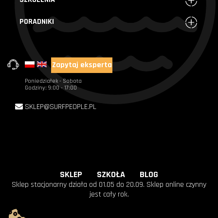
PORADNIKI
Zapytaj eksperta
+48 720 004 000
Poniedziałek - Sobota
Godziny: 9:00 - 17:00
SKLEP@SURFPEOPLE.PL
SKLEP
SZKOŁA
BLOG
Sklep stacjonarny działa od 01.05 do 20.09. Sklep online czynny
jest cały rok.