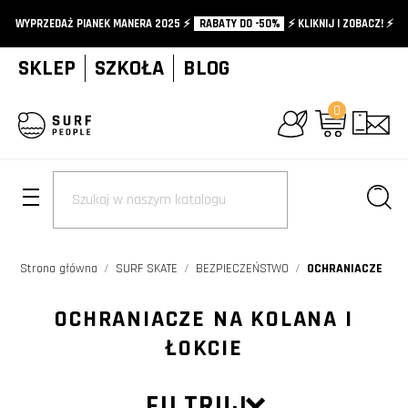
WYPRZEDAŻ PIANEK MANERA 2025 ⚡️
RABATY DO -50%
⚡️ KLIKNIJ I ZOBACZ! ⚡️
SKLEP
SZKOŁA
BLOG
0
+
Strona główna
SURF SKATE
BEZPIECZEŃSTWO
OCHRANIACZE
OCHRANIACZE NA KOLANA I
ŁOKCIE
FILTRUJ