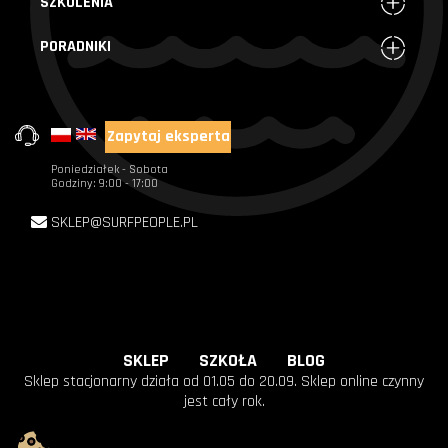
SZKOLENIA
PORADNIKI
Zapytaj eksperta
+48 720 004 000
Poniedziałek - Sobota
Godziny: 9:00 - 17:00
SKLEP@SURFPEOPLE.PL
SKLEP
SZKOŁA
BLOG
Sklep stacjonarny działa od 01.05 do 20.09. Sklep online czynny
jest cały rok.