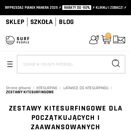
WYPRZEDAŻ PIANEK MANERA 2025 ⚡️
RABATY DO -50%
⚡️ KLIKNIJ I ZOBACZ! ⚡️
SKLEP
SZKOŁA
BLOG
0
+
Strona główna
KITESURFING
LATAWCE DO KITESURFINGU
ZESTAWY KITESURFINGOWE
ZESTAWY KITESURFINGOWE DLA
POCZĄTKUJĄCYCH I
ZAAWANSOWANYCH