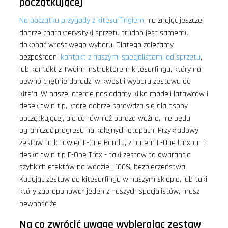
początkującej
Na początku przygody z kitesurfingiem
nie znając jeszcze
dobrze charakterystyki sprzętu trudno jest samemu
dokonać właściwego wyboru. Dlatego zalecamy
bezpośredni
kontakt z naszymi specjalistami od sprzętu
,
lub kontakt z Twoim instruktorem kitesurfingu, który na
pewno chętnie doradzi w kwestii wyboru zestawu do
kite’a. W naszej ofercie posiadamy kilka modeli latawców i
desek twin tip, które dobrze sprawdzą się dla osoby
początkującej, ale co również bardzo ważne, nie będą
ograniczać progresu na kolejnych etapach. Przykładowy
zestaw to latawiec F-One Bandit, z barem F-One Linxbar i
deska twin tip F-One Trax - taki zestaw to gwarancja
szybkich efektów na wodzie i 100% bezpieczeństwa.
Kupując zestaw do kitesurfingu w naszym sklepie, lub taki
który zaproponował jeden z naszych specjalistów, masz
pewność że
Na co zwrócić uwagę wybierając zestaw