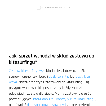
- 54%
Jaki sprzęt wchodzi w skład zestawu do
kitesurfingu?
Zestaw kitesurfingowy
składa się z latawca, drążka
sterowniczego, czyli baru i
deski twin tip
lub
deski kite
wave
. Nasze propozycje zestawów do kitesurfingu są
przygotowane w taki sposób, żeby każdy znalazł
odpowiedni zestaw dla siebie. Mamy zestawy dla osób
początkujących,
które dopiero ukończyły kurs kitesurfingu
,
ale również
dla osób zaawansowanych
, które preferują