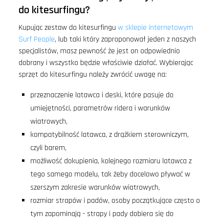
do kitesurfingu?
Kupując zestaw do kitesurfingu
w sklepie internetowym
Surf People
, lub taki który zaproponował jeden z naszych
specjalistów, masz pewność że jest on odpowiednio
dobrany i wszystko będzie właściwie działać. Wybierając
sprzęt do kitesurfingu należy zwrócić uwagę na:
przeznaczenie latawca i deski, które pasuje do
umiejętności, parametrów ridera i warunków
wiatrowych,
kompatybilność latawca, z drążkiem sterowniczym,
czyli barem,
możliwość dokupienia, kolejnego rozmiaru latawca z
tego samego modelu, tak żeby docelowo pływać w
szerszym zakresie warunków wiatrowych,
rozmiar strapów i padów, osoby początkujące często o
tym zapominają - strapy i pady dobiera się do