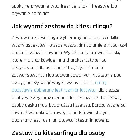
spokojne pływanie typu freeride, skoki i freestyle lub
pływanie na falach.
Jak wybrać zestaw do kitesurfingu?
Zestaw do kitesurfingu wybieramy na podstawie kilku
ważny aspektów - przede wszystkim do umiejętności, czyli
poziomu zaawansowania. Wyróżniamy latawce i deski,
które mają całkowicie inną charakterystykę i są
dedykowane dla osób początkujących, średnio
zaawansowanych lub zaawansowanych. Następnie pod
uwagę należy wziąć wagę i wzrost ridera,
na tej
podstawie dobierany jest rozmiar latawca
- dla cięższej
osoby większy, oraz rozmiar deski - również dla cięższej
osoby deska musi być dłuższa i szersza. Bardzo ważne są
również warunki wiatrowe, na podstawie których
dobierany jest rozmiar latawca kitesurfingowego.
Zestaw do kitesurfingu dla osoby