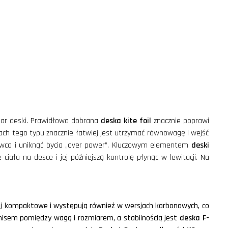
zmiar deski. Prawidłowo dobrana
deska kite foil
znacznie poprawi
kach tego typu znacznie łatwiej jest utrzymać równowagę i wejść
awca i uniknąć bycia „over power”. Kluczowym elementem
deski
iała na desce i jej późniejszą kontrolę płynąc w lewitacji. Na
iej kompaktowe i występują również w wersjach karbonowych, co
romisem pomiędzy wagą i rozmiarem, a stabilnością jest
deska F-