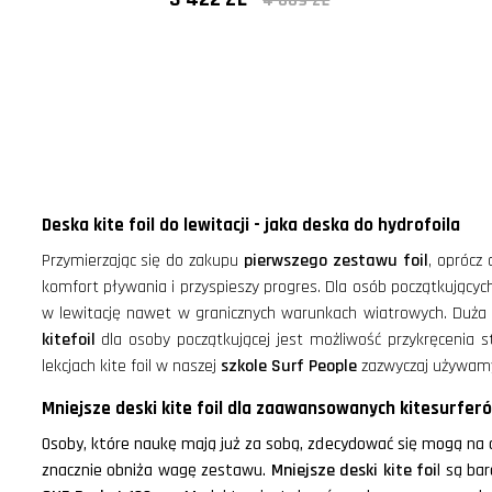
4 889 ZŁ
- 30%
Deska kite foil do lewitacji - jaka deska do hydrofoila
Przymierzając się do zakupu
pierwszego
zestawu foil
, oprócz
komfort pływania i przyspieszy progres. Dla osób początkującyc
w lewitację nawet w granicznych warunkach wiatrowych. Duża 
kitefoil
dla osoby początkującej jest możliwość przykręcenia st
lekcjach kite foil w naszej
szkole Surf People
zazwyczaj używamy
Mniejsze deski kite foil dla zaawansowanych kitesurfer
Osoby, które naukę mają już za sobą, zdecydować się mogą na 
znacznie obniża wagę zestawu.
Mniejsze deski kite foi
l są ba