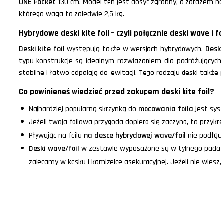
ONE Pocket
130 cm. Model ten jest dosyć zgrabny, a zarazem 
którego waga to zaledwie 2,5 kg.
Hybrydowe deski kite foil – czyli połącznie deski wave i fo
Deski kite foil
występują także w wersjach hybrydowych.
Desk
typu konstrukcje są idealnym rozwiązaniem dla podróżującyc
stabilne i łatwo odpalają do lewitacji. Tego rodzaju deski także
Co powinieneś wiedzieć przed zakupem deski kite foil?
Najbardziej popularną skrzynką do
mocowania foila
jest sys
Jeżeli twoja foilowa przygoda dopiero się zaczyna, to przyk
Pływając na foilu
na desce hybrydowej wave/foil
nie podłąc
Deski wave/foil
w zestawie wyposażone są w tylnego pada i 
zalecamy w kasku i kamizelce asekuracyjnej. Jeżeli nie wiesz