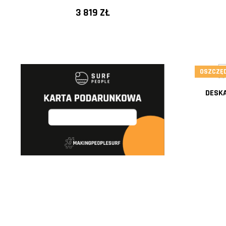
3 819 ZŁ
OSZCZĘD
DESKA