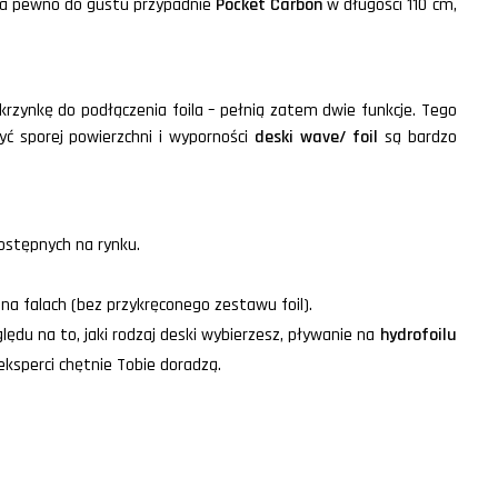
na pewno do gustu przypadnie
Pocket Carbon
w długości 110 cm,
zynkę do podłączenia foila – pełnią zatem dwie funkcje. Tego
syć sporej powierzchni i wyporności
deski wave/ foil
są bardzo
ostępnych na rynku.
 na falach (bez przykręconego zestawu foil).
ędu na to, jaki rodzaj deski wybierzesz, pływanie na
hydrofoilu
eksperci chętnie Tobie doradzą.