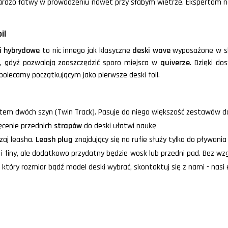
bardzo łatwy w prowadzeniu nawet przy słabym wietrze. Ekspertom 
il
i hybrydowe
to nic innego jak klasyczne
deski wave
wyposażone w skr
h, gdyż pozwalają zaoszczędzić sporo miejsca w
quiverze
. Dzięki do
 polecamy początkującym jako pierwsze deski foil.
tem dwóch szyn (Twin Track). Pasuje do niego większość zestawów d
ręcenie przednich
strapów
do deski ułatwi naukę
zaj leasha.
Leash plug
znajdujący się na rufie służy tylko do pływania
finy, ale dodatkowo przydatny będzie wosk lub przedni pad. Bez wzgl
, który rozmiar bądź model deski wybrać, skontaktuj się z nami - nasi 