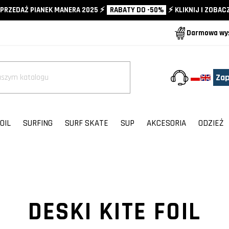
PRZEDAŻ PIANEK MANERA 2025 ⚡️
RABATY DO -50%
⚡️ KLIKNIJ I ZOBACZ
Darmowa wysy
Zap
+4
OIL
SURFING
SURF SKATE
SUP
AKCESORIA
ODZIEŻ
DESKI KITE FOIL