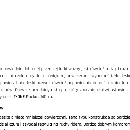
 odpowiednio dobranej przedniej lotki ważny jest również rodzaj i ro
h na foilu zalecamy deski o większej powierzchni i wyporności. Na des
powierzchnia deski pozwoli również odpowiednio dobrać rozmiar lat
rapów. Głównie przedniego strapa, który znacznie ułatwi ustawienie c
 deski
F-ONE
Pocket
145cm.
ów
deskę o nieco mniejszej powierzchni. Tego typu konstrukcje są bardz
rdziej czułe i szybciej reagują na ruchy ridera. Bardzo dobrym komp