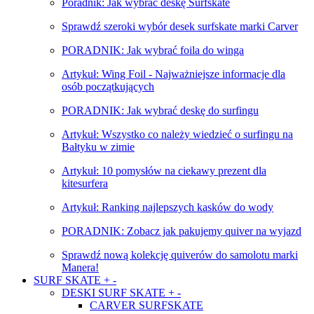
Poradnik: Jak wybrać deskę Surfskate
Sprawdź szeroki wybór desek surfskate marki Carver
PORADNIK: Jak wybrać foila do winga
Artykuł: Wing Foil - Najważniejsze informacje dla
osób początkujących
PORADNIK: Jak wybrać deskę do surfingu
Artykuł: Wszystko co należy wiedzieć o surfingu na
Bałtyku w zimie
Artykuł: 10 pomysłów na ciekawy prezent dla
kitesurfera
Artykuł: Ranking najlepszych kasków do wody
PORADNIK: Zobacz jak pakujemy quiver na wyjazd
Sprawdź nową kolekcję quiverów do samolotu marki
Manera!
SURF SKATE
+
-
DESKI SURF SKATE
+
-
CARVER SURFSKATE