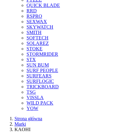
QUICK BLADE
RRD
RSPRO
SEXWAX
SKYWATCH
SMITH
SOFTECH
SOLAREZ
STOKE
STORMRIDER
STX
SUN BUM
SURF PEOPLE
SURFEARS
SURFLOGIC
TRICKBOARD
TSG
VISSLA
WILD PACK
YOW
Strona główna
Marki
KAOHI