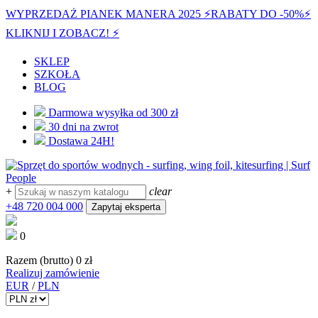
WYPRZEDAŻ PIANEK MANERA 2025 ⚡️
RABATY DO -50%
⚡️
KLIKNIJ I ZOBACZ! ⚡️
SKLEP
SZKOŁA
BLOG
Darmowa wysyłka od 300 zł
30 dni na zwrot
Dostawa 24H!
+
clear
+48 720 004 000
Zapytaj eksperta
0
Razem (brutto)
0 zł
Realizuj zamówienie
EUR
/
PLN