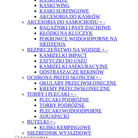
KASKI WING
KASKI SURFINGOWE
AKCESORIA DO KASKÓW
AKCESORIA DO SAMOCHODU
+
-
BAGAŻNIKI I PASY DACHOWE
KŁÓDKI NA KLUCZYK
POKROWCE WODOODPORNE NA
SIEDZENIA
BEZPIECZEŃSTWO NA WODZIE
+
-
KAMIZELKI IMPACT
ZATYCZKI DO USZU
KAMIZELKI ASEKURACYJNE
ODSTRASZACZE REKINÓW
OCHRONA PRZED SŁOŃCEM
+
-
OKULARY PRZECIWSŁONECZNE
KREMY PRZECIWSŁONECZNE
TORBY I PLECAKI
+
-
PLECAKI PODRÓŻNE
TORBY PODRÓŻNE
PLECAKI WODOODPORNE
AQUAPACKI
BUTELKI
+
-
KUBKI KEMPINGOWE
NIEZBĘDNIK WYJAZDOWY