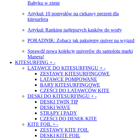
Bałtyku w zimie
Artykuł: 10 pomysłów na ciekawy prezent dla
kitesurfera
Artykuł: Ranking najlepszych kasków do wody
PORADNIK: Zobacz jak pakujemy quiver na wyjazd
Sprawdź nową kolekcję quiverów do samolotu marki
Manera!
KITESURFING
+
-
LATAWCE DO KITESURFINGU
+
-
ZESTAWY KITESURFINGOWE
LATAWCE POMPOWANE
BARY KITESURFINGOWE
CZĘŚCI DO LATAWCÓW KITE
DESKI DO KITESURFINGU
+
-
DESKI TWIN TIP
DESKI WAVE
STRAPY I PADY
CZEŚCI DO DESEK KITE
KITE FOIL
+
-
ZESTAWY KITE FOIL
DESKI KITE FOIL