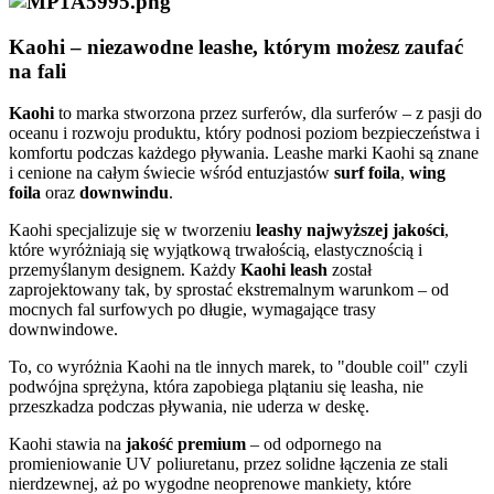
Kaohi – niezawodne leashe, którym możesz zaufać
na fali
Kaohi
to marka stworzona przez surferów, dla surferów – z pasji do
oceanu i rozwoju produktu, który podnosi poziom bezpieczeństwa i
komfortu podczas każdego pływania. Leashe marki Kaohi są znane
i cenione na całym świecie wśród entuzjastów
surf foila
,
wing
foila
oraz
downwindu
.
Kaohi specjalizuje się w tworzeniu
leashy najwyższej jakości
,
które wyróżniają się wyjątkową trwałością, elastycznością i
przemyślanym designem. Każdy
Kaohi leash
został
zaprojektowany tak, by sprostać ekstremalnym warunkom – od
mocnych fal surfowych po długie, wymagające trasy
downwindowe.
To, co wyróżnia Kaohi na tle innych marek, to "double coil" czyli
podwójna sprężyna, która zapobiega plątaniu się leasha, nie
przeszkadza podczas pływania, nie uderza w deskę.
Kaohi stawia na
jakość premium
– od odpornego na
promieniowanie UV poliuretanu, przez solidne łączenia ze stali
nierdzewnej, aż po wygodne neoprenowe mankiety, które