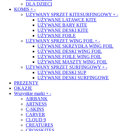
DLA DZIECI
KOMIS
+
-
UŻYWANY SPRZĘT KITESURFINGOWY
+
-
UŻYWANE LATAWCE KITE
UŻYWANE BARY KITE
UŻYWANE DESKI KITE
UŻYWANE FOILE
UŻYWANY SPRZĘT WING FOIL
+
-
UŻYWANE SKRZYDŁA WING FOIL
UŻYWANE DESKI WING FOIL
UŻYWANE FOILE WING FOIL
UŻYWANE MASZTY WING FOIL
UŻYWANY SPRZĘT SURFINGOWY
+
-
UŻYWANE DESKI SUP
UŻYWANE DESKI SURFINGOWE
PREZENTY
OKAZJE
Wszystkie marki
+
-
AIRBANK
ARTNESS
C-SKINS
CARVER
CLOUD 9
CREATURES
CROSSKITES