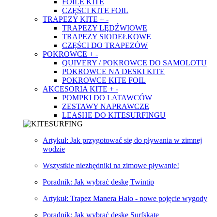
FOILE KITE
CZĘŚCI KITE FOIL
TRAPEZY KITE
+
-
TRAPEZY LĘDŹWIOWE
TRAPEZY SIODEŁKOWE
CZĘŚCI DO TRAPEZÓW
POKROWCE
+
-
QUIVERY / POKROWCE DO SAMOLOTU
POKROWCE NA DESKI KITE
POKROWCE KITE FOIL
AKCESORIA KITE
+
-
POMPKI DO LATAWCÓW
ZESTAWY NAPRAWCZE
LEASHE DO KITESURFINGU
Artykuł: Jak przygotować się do pływania w zimnej
wodzie
Wszystkie niezbędniki na zimowe pływanie!
Poradnik: Jak wybrać deskę Twintip
Artykuł: Trapez Manera Halo - nowe pojęcie wygody
Poradnik: Jak wybrać deskę Surfskate