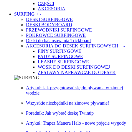
CZĘŚCI
AKCESORIA
SURFING
+
-
DESKI SURFINGOWE
DESKI BODYBOARD
PRZEWODNIKI SURFINGOWE
POKROWCE SURFINGOWE
Deski do balansowania Trickboard
AKCESORIA DO DESEK SURFINGOWYCH
+
-
FINY SURFINGOWE
PADY SURFINGOWE
LEASHE SURFINGOWE
WOSK DO DESKI SURFINGOWEJ
ZESTAWY NAPRAWCZE DO DESEK
Artykuł: Jak przygotować się do pływania w zimnej
wodzie
Wszystkie niezbędniki na zimowe pływanie!
Poradnik: Jak wybrać deskę Twintip
Artykuł: Trapez Manera Halo - nowe pojęcie wygody