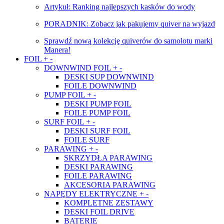
Artykuł: Ranking najlepszych kasków do wody
PORADNIK: Zobacz jak pakujemy quiver na wyjazd
Sprawdź nową kolekcję quiverów do samolotu marki
Manera!
FOIL
+
-
DOWNWIND FOIL
+
-
DESKI SUP DOWNWIND
FOILE DOWNWIND
PUMP FOIL
+
-
DESKI PUMP FOIL
FOILE PUMP FOIL
SURF FOIL
+
-
DESKI SURF FOIL
FOILE SURF
PARAWING
+
-
SKRZYDŁA PARAWING
DESKI PARAWING
FOILE PARAWING
AKCESORIA PARAWING
NAPĘDY ELEKTRYCZNE
+
-
KOMPLETNE ZESTAWY
DESKI FOIL DRIVE
BATERIE