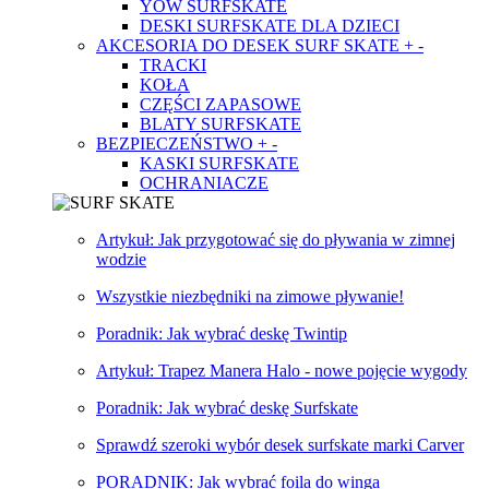
YOW SURFSKATE
DESKI SURFSKATE DLA DZIECI
AKCESORIA DO DESEK SURF SKATE
+
-
TRACKI
KOŁA
CZĘŚCI ZAPASOWE
BLATY SURFSKATE
BEZPIECZEŃSTWO
+
-
KASKI SURFSKATE
OCHRANIACZE
Artykuł: Jak przygotować się do pływania w zimnej
wodzie
Wszystkie niezbędniki na zimowe pływanie!
Poradnik: Jak wybrać deskę Twintip
Artykuł: Trapez Manera Halo - nowe pojęcie wygody
Poradnik: Jak wybrać deskę Surfskate
Sprawdź szeroki wybór desek surfskate marki Carver
PORADNIK: Jak wybrać foila do winga