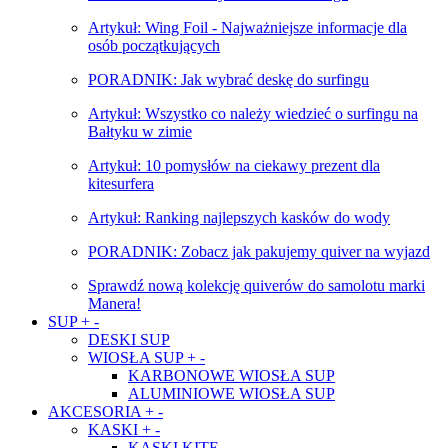
Artykuł: Wing Foil - Najważniejsze informacje dla
osób początkujących
PORADNIK: Jak wybrać deskę do surfingu
Artykuł: Wszystko co należy wiedzieć o surfingu na
Bałtyku w zimie
Artykuł: 10 pomysłów na ciekawy prezent dla
kitesurfera
Artykuł: Ranking najlepszych kasków do wody
PORADNIK: Zobacz jak pakujemy quiver na wyjazd
Sprawdź nową kolekcję quiverów do samolotu marki
Manera!
SUP
+
-
DESKI SUP
WIOSŁA SUP
+
-
KARBONOWE WIOSŁA SUP
ALUMINIOWE WIOSŁA SUP
AKCESORIA
+
-
KASKI
+
-
KASKI KITE