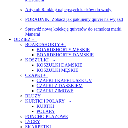
Artykuł: Ranking najlepszych kasków do wody
PORADNIK: Zobacz jak pakujemy quiver na wyjazd
Sprawdź nową kolekcję quiverów do samolotu marki
Manera!
ODZIEŻ
+
-
BOARDSHORTY
+
-
BOARDSHORTY MĘSKIE
BOARDSHORTY DAMSKIE
KOSZULKI
+
-
KOSZULKI DAMSKIE
KOSZULKI MĘSKIE
CZAPKI
+
-
CZAPKI I KAPELUSZE UV
CZAPKI Z DASZKIEM
CZAPKI ZIMOWE
BLUZY
KURTKI I POLARY
+
-
KURTKI
POLARY
PONCHO PLAŻOWE
LYCRY
SKARPETKI