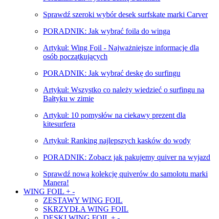
Sprawdź szeroki wybór desek surfskate marki Carver
PORADNIK: Jak wybrać foila do winga
Artykuł: Wing Foil - Najważniejsze informacje dla
osób początkujących
PORADNIK: Jak wybrać deskę do surfingu
Artykuł: Wszystko co należy wiedzieć o surfingu na
Bałtyku w zimie
Artykuł: 10 pomysłów na ciekawy prezent dla
kitesurfera
Artykuł: Ranking najlepszych kasków do wody
PORADNIK: Zobacz jak pakujemy quiver na wyjazd
Sprawdź nową kolekcję quiverów do samolotu marki
Manera!
WING FOIL
+
-
ZESTAWY WING FOIL
SKRZYDŁA WING FOIL
DESKI WING FOIL
+
-