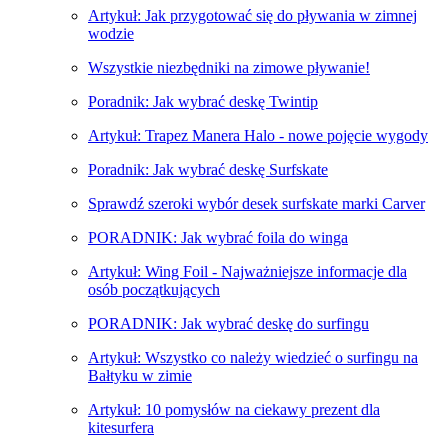
Artykuł: Jak przygotować się do pływania w zimnej
wodzie
Wszystkie niezbędniki na zimowe pływanie!
Poradnik: Jak wybrać deskę Twintip
Artykuł: Trapez Manera Halo - nowe pojęcie wygody
Poradnik: Jak wybrać deskę Surfskate
Sprawdź szeroki wybór desek surfskate marki Carver
PORADNIK: Jak wybrać foila do winga
Artykuł: Wing Foil - Najważniejsze informacje dla
osób początkujących
PORADNIK: Jak wybrać deskę do surfingu
Artykuł: Wszystko co należy wiedzieć o surfingu na
Bałtyku w zimie
Artykuł: 10 pomysłów na ciekawy prezent dla
kitesurfera