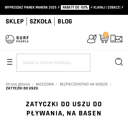
WYPRZEDAŻ PIANEK MANERA 2025 ⚡️
RABATY DO -50%
⚡️ KLIKNIJ I ZOBACZ! ⚡️
SKLEP
SZKOŁA
BLOG
0
+
Strona główna
AKCESORIA
BEZPIECZEŃSTWO NA WODZIE
ZATYCZKI DO USZU
ZATYCZKI DO USZU DO
PŁYWANIA, NA BASEN