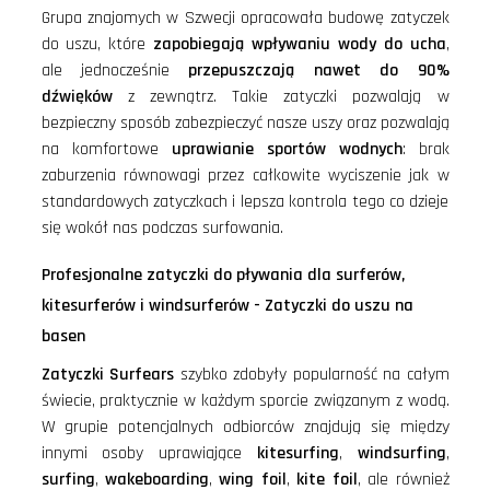
Grupa znajomych w Szwecji opracowała budowę zatyczek
do uszu, które
zapobiegają wpływaniu wody do ucha
,
ale jednocześnie
przepuszczają nawet do 90%
dźwięków
z zewnątrz. Takie zatyczki pozwalają w
bezpieczny sposób zabezpieczyć nasze uszy oraz pozwalają
na komfortowe
uprawianie sportów wodnych
: brak
zaburzenia równowagi przez całkowite wyciszenie jak w
standardowych zatyczkach i lepsza kontrola tego co dzieje
się wokół nas podczas surfowania.
Profesjonalne zatyczki do pływania dla surferów,
kitesurferów i windsurferów - Zatyczki do uszu na
basen
Zatyczki Surfears
szybko zdobyły popularność na całym
świecie, praktycznie w każdym sporcie związanym z wodą.
W grupie potencjalnych odbiorców znajdują się między
innymi osoby uprawiające
kitesurfing
,
windsurfing
,
surfing
,
wakeboarding
,
wing foil
,
kite foil
, ale również