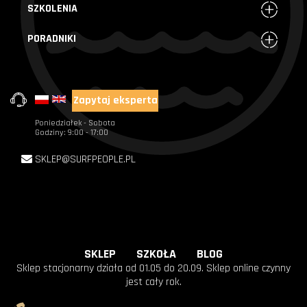
SZKOLENIA
PORADNIKI
Zapytaj eksperta
+48 720 004 000
Poniedziałek - Sobota
Godziny: 9:00 - 17:00
SKLEP@SURFPEOPLE.PL
SKLEP
SZKOŁA
BLOG
Sklep stacjonarny działa od 01.05 do 20.09. Sklep online czynny
jest cały rok.