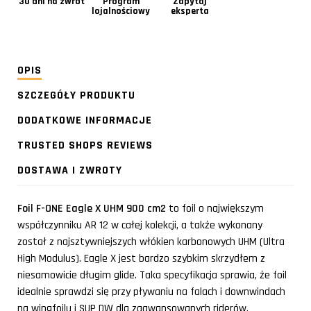
30 dni na zwrot
Program
Zapytaj
lojalnościowy
eksperta
OPIS
SZCZEGÓŁY PRODUKTU
DODATKOWE INFORMACJE
TRUSTED SHOPS REVIEWS
DOSTAWA I ZWROTY
Foil F-ONE Eagle X UHM 900 cm2
to foil o największym
współczynniku AR 12 w całej kolekcji, a także wykonany
został z najsztywniejszych włókien karbonowych UHM (Ultra
High Modulus). Eagle X jest bardzo szybkim skrzydłem z
niesamowicie długim glide. Taka specyfikacja sprawia, że foil
idealnie sprawdzi się przy pływaniu na falach i downwindach
na wingfoilu i SUP DW dla zaawansowanych riderów.