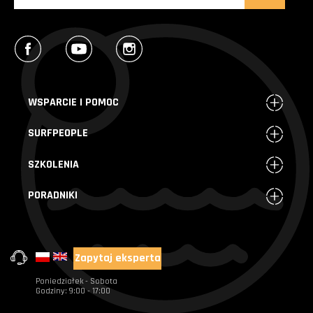
Facebook
YouTube
Instagram
WSPARCIE I POMOC
SURFPEOPLE
SZKOLENIA
PORADNIKI
Zapytaj eksperta
+48 720 004 000
Poniedziałek - Sobota
Godziny: 9:00 - 17:00