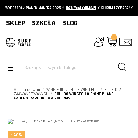
WYPRZEDAŻ PIANEK MANERA 2025 ⚡️
RABATY DO -50%
⚡️ KLIKNIJ I ZOBACZ! ⚡️
SKLEP
SZKOŁA
BLOG
0
+
Strona główna
WING FOIL
FOILE WING FOIL
FOILE DLA
ZAAWANSOWANYCH
FOIL DO WINGFOILA F-ONE PLANE
EAGLE X CARBON UHM 900 CM2
- 40%