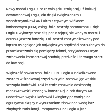
Nowy model Eagle X to rozwinięcie istniejącej już kolekcji
downwindowej Eagle, ale dzięki zwiększonemu
współcznynnikowi AR i ultra sztywnym włóknom
karbonowym (UHM) osiągi foila zostały pomnożone. Dzięki
Eagle X wykorzystasz siłę poruszającej się wody w morzu i
oceanie jeszcze bardziej. Foil został zoptymalizowany pod
kątem osiągnięcia jak największych prędkości potrzebnych do
przemieszczania się pomiędzy falami, przy jednoczesnym
zachowaniu komfortowej średniej prędkości i łatwego startu
do lewitacji.
Większość powierzchni foila F-ONE Eagle X zlokalizowana
została w środkowej części skrzydła zachowując wąskie i
szczupłe końcówki. Taki kształt zapewnia doskonałą
manewrowość i carving w konstrukcji o tak dużym AR.
Dodatkowo wąskie końcówki i winglety pozwalają na
agresywne skręty z wynurzeniem tipów nad wodę bez
zbędnych turbulencji. Pompowanie na Eagle X jest