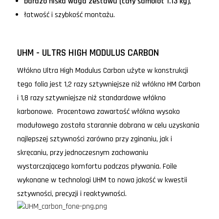
bardzo niska waga zestawu (cały samolot 1.13 kg)
,
łatwość i szybkość montażu.
UHM - ULTRS HIGH MODULUS CARBON
Włókno Ultra High Modulus Carbon użyte w konstrukcji
tego folia jest 1,2 razy sztywniejsze niż włókno HM Carbon
i 1,8 razy sztywniejsze niż standardowe włókno
karbonowe. Procentowa zawartość włókna wysoko
modułowego została starannie dobrana w celu uzyskania
najlepszej sztywności zarówno przy zginaniu, jak i
skręcaniu, przy jednoczesnym zachowaniu
wystarczającego komfortu podczas pływania. Foile
wykonane w technologi UHM to nowa jakość w kwestii
sztywności, precyzji i reaktywności.