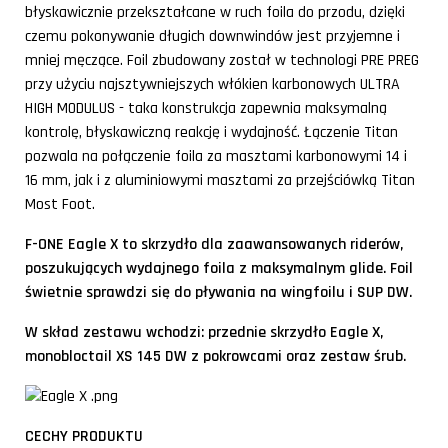
błyskawicznie przekształcane w ruch foila do przodu, dzięki
czemu pokonywanie długich downwindów jest przyjemne i
mniej męczące. Foil zbudowany został w technologi PRE PREG
przy użyciu najsztywniejszych włókien karbonowych ULTRA
HIGH MODULUS - taka konstrukcja zapewnia maksymalną
kontrolę, błyskawiczną reakcję i wydajność. Łączenie Titan
pozwala na połączenie foila za masztami karbonowymi 14 i
16 mm, jak i z aluminiowymi masztami za przejściówką Titan
Most Foot.
F-ONE Eagle X to skrzydło dla zaawansowanych riderów,
poszukujących wydajnego foila z maksymalnym glide. Foil
świetnie sprawdzi się do pływania na wingfoilu i SUP DW.
W skład zestawu wchodzi: przednie skrzydło Eagle X,
monobloctail XS 145 DW z pokrowcami oraz zestaw śrub.
CECHY PRODUKTU