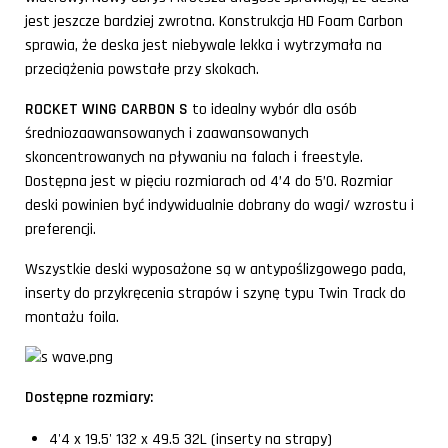
jest jeszcze bardziej zwrotna. Konstrukcja HD Foam Carbon
sprawia, że deska jest niebywale lekka i wytrzymała na
przeciążenia powstałe przy skokach.
ROCKET WING CARBON S
to idealny wybór dla osób
średniozaawansowanych i zaawansowanych
skoncentrowanych na pływaniu na falach i freestyle.
Dostępna jest w pięciu rozmiarach od 4’4 do 5’0. Rozmiar
deski powinien być indywidualnie dobrany do wagi/ wzrostu i
preferencji.
Wszystkie deski wyposażone są w antypoślizgowego pada,
inserty do przykręcenia strapów i szynę typu Twin Track do
montażu foila.
Dostępne rozmiary:
4'4 x 19.5' 132 x 49.5 32L (inserty na strapy)