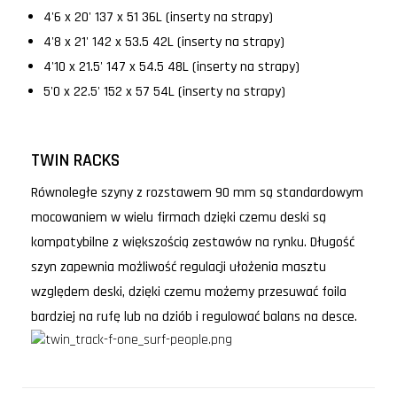
4'6 x 20' 137 x 51 36L (inserty na strapy)
4'8 x 21' 142 x 53.5 42L (inserty na strapy)
4'10 x 21.5' 147 x 54.5 48L (inserty na strapy)
5'0 x 22.5' 152 x 57 54L (inserty na strapy)
TWIN RACKS
Równoległe szyny z rozstawem 90 mm są standardowym
mocowaniem w wielu firmach dzięki czemu deski są
kompatybilne z większością zestawów na rynku. Długość
szyn zapewnia możliwość regulacji ułożenia masztu
względem deski, dzięki czemu możemy przesuwać foila
bardziej na rufę lub na dziób i regulować balans na desce.