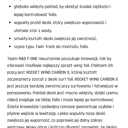
głęboko wklęsły pokład, by obniżyć środek ciężkości i
lepiej kontrolować foila,
wypukły przód deski, który zwiększa wyporowość i
ułatwia star z wody,
smukły kształt deski zwiększa jej zwrotność,
szyna typu Twin Track do montażu foila.
Team R&D F-ONE nieustannie poszukuje innowacji, tak by
oferować możliwie najlepszy sprzęt wing foil. Efektem ich
pracy jest ROCKET WING CARBON S, której kształt
zaczerpnięty został z deski surf foil. ROCKET WING CARBON S
jest jeszcze bardziej zwrotna przy surfowaniu i łatwiejsza w
pompowaniu. Pokład deski jest mocno wklęsły, dzięki czemu
riderd znajduje się bliżej foila i może lepiej go kontrolować.
Ścięte krawędzie i podwójny concave gwarantuje szybkie i
płynne wejście w lewitację. Lekko wypukły nose deski
zwiększa jej wyporność, co poprawia jej dolny zakres
wiatrowy. Nowy obrys i krótsza długość sprawiają, że deska