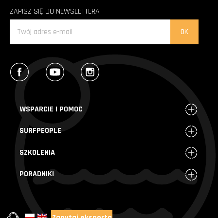
ZAPISZ SIĘ DO NEWSLETTERA
Facebook
YouTube
Instagram
WSPARCIE I POMOC
SURFPEOPLE
SZKOLENIA
PORADNIKI
Zapytaj eksperta
+48 720 004 000