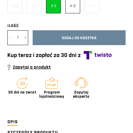
4`10
4`4
4`6
4`8
5`0
ILOŚĆ
DODAJ DO KOSZYKA
Kup teraz i zapłać za 30 dni z
Zapytaj o produkt
30 dni na zwrot
Program
Zapytaj
lojalnościowy
eksperta
OPIS
SZCZEGÓŁY PRODUKTU