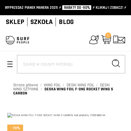
WYPRZEDAŻ PIANEK MANERA 2025 ⚡️
RABATY DO -50%
⚡️ KLIKNIJ I ZOBACZ! ⚡️
SKLEP
SZKOŁA
BLOG
0
+
Strona główna
WING FOIL
DESKI WING FOIL
DESKI
WING SZTYWNE
DESKA WING FOIL F-ONE ROCKET WING S
CARBON
- 70%