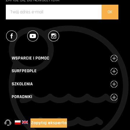
Facebook
YouTube
Instagram
WSPARCIE I POMOC
SURFPEOPLE
SZKOLENIA
PORADNIKI
Zapytaj eksperta
+48 720 004 000