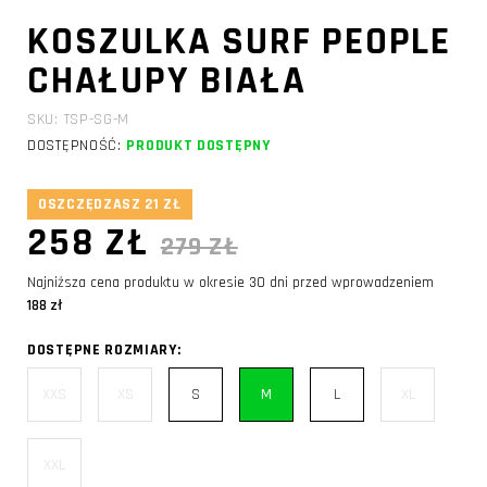
KOSZULKA SURF PEOPLE
CHAŁUPY BIAŁA
SKU: TSP-SG-M
DOSTĘPNOŚĆ:
PRODUKT DOSTĘPNY
OSZCZĘDZASZ 21 ZŁ
258 ZŁ
279 ZŁ
Najniższa cena produktu w okresie 30 dni przed wprowadzeniem
188 zł
DOSTĘPNE ROZMIARY:
XXS
XS
S
M
L
XL
XXL