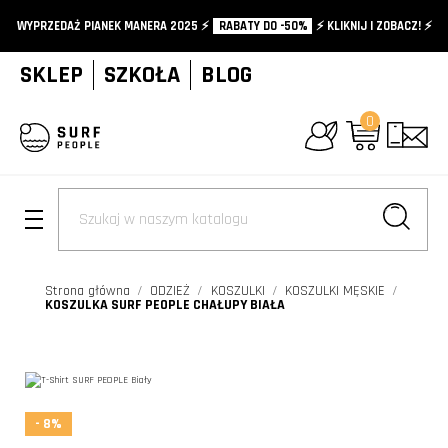
WYPRZEDAŻ PIANEK MANERA 2025 ⚡️
RABATY DO -50%
⚡️ KLIKNIJ I ZOBACZ! ⚡️
SKLEP
SZKOŁA
BLOG
0
+
Strona główna
ODZIEŻ
KOSZULKI
KOSZULKI MĘSKIE
KOSZULKA SURF PEOPLE CHAŁUPY BIAŁA
- 8%