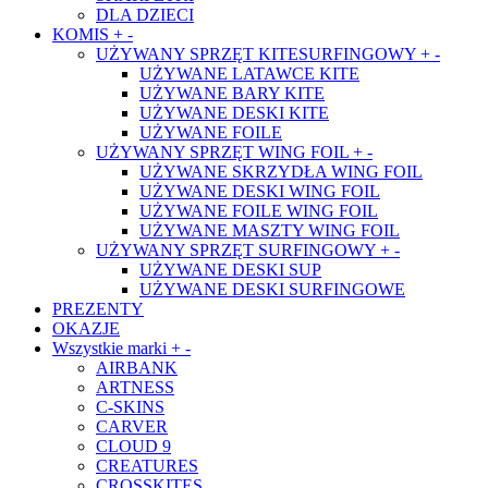
DLA DZIECI
KOMIS
+
-
UŻYWANY SPRZĘT KITESURFINGOWY
+
-
UŻYWANE LATAWCE KITE
UŻYWANE BARY KITE
UŻYWANE DESKI KITE
UŻYWANE FOILE
UŻYWANY SPRZĘT WING FOIL
+
-
UŻYWANE SKRZYDŁA WING FOIL
UŻYWANE DESKI WING FOIL
UŻYWANE FOILE WING FOIL
UŻYWANE MASZTY WING FOIL
UŻYWANY SPRZĘT SURFINGOWY
+
-
UŻYWANE DESKI SUP
UŻYWANE DESKI SURFINGOWE
PREZENTY
OKAZJE
Wszystkie marki
+
-
AIRBANK
ARTNESS
C-SKINS
CARVER
CLOUD 9
CREATURES
CROSSKITES