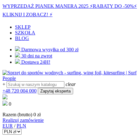
WYPRZEDAŻ PIANEK MANERA 2025 ⚡️
RABATY DO -50%
⚡️
KLIKNIJ I ZOBACZ! ⚡️
SKLEP
SZKOŁA
BLOG
Darmowa wysyłka od 300 zł
30 dni na zwrot
Dostawa 24H!
+
clear
+48 720 004 000
Zapytaj eksperta
0
Razem (brutto)
0 zł
Realizuj zamówienie
EUR
/
PLN