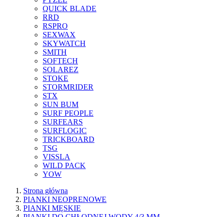
QUICK BLADE
RRD
RSPRO
SEXWAX
SKYWATCH
SMITH
SOFTECH
SOLAREZ
STOKE
STORMRIDER
STX
SUN BUM
SURF PEOPLE
SURFEARS
SURFLOGIC
TRICKBOARD
TSG
VISSLA
WILD PACK
YOW
Strona główna
PIANKI NEOPRENOWE
PIANKI MĘSKIE
PIANKI DO CHŁODNEJ WODY 4/3 MM