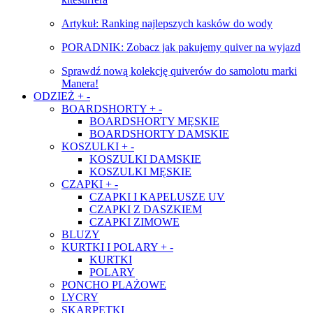
Artykuł: Ranking najlepszych kasków do wody
PORADNIK: Zobacz jak pakujemy quiver na wyjazd
Sprawdź nową kolekcję quiverów do samolotu marki
Manera!
ODZIEŻ
+
-
BOARDSHORTY
+
-
BOARDSHORTY MĘSKIE
BOARDSHORTY DAMSKIE
KOSZULKI
+
-
KOSZULKI DAMSKIE
KOSZULKI MĘSKIE
CZAPKI
+
-
CZAPKI I KAPELUSZE UV
CZAPKI Z DASZKIEM
CZAPKI ZIMOWE
BLUZY
KURTKI I POLARY
+
-
KURTKI
POLARY
PONCHO PLAŻOWE
LYCRY
SKARPETKI