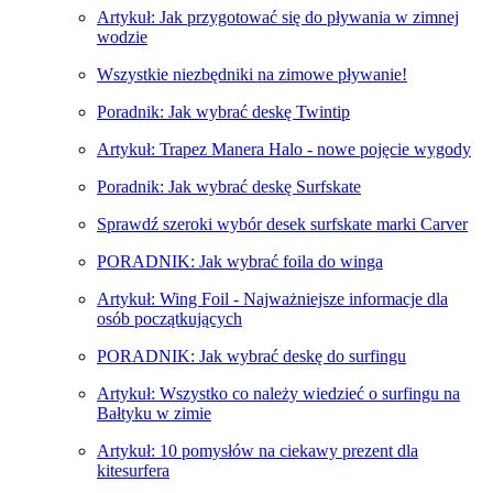
Artykuł: Jak przygotować się do pływania w zimnej
wodzie
Wszystkie niezbędniki na zimowe pływanie!
Poradnik: Jak wybrać deskę Twintip
Artykuł: Trapez Manera Halo - nowe pojęcie wygody
Poradnik: Jak wybrać deskę Surfskate
Sprawdź szeroki wybór desek surfskate marki Carver
PORADNIK: Jak wybrać foila do winga
Artykuł: Wing Foil - Najważniejsze informacje dla
osób początkujących
PORADNIK: Jak wybrać deskę do surfingu
Artykuł: Wszystko co należy wiedzieć o surfingu na
Bałtyku w zimie
Artykuł: 10 pomysłów na ciekawy prezent dla
kitesurfera