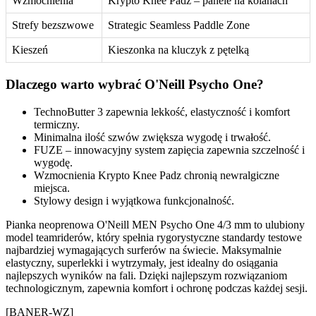
Wzmocnienia
Krypto Knee Padz – panele na kolanach
Strefy bezszwowe
Strategic Seamless Paddle Zone
Kieszeń
Kieszonka na kluczyk z pętelką
Dlaczego warto wybrać O'Neill Psycho One?
TechnoButter 3 zapewnia lekkość, elastyczność i komfort
termiczny.
Minimalna ilość szwów zwiększa wygodę i trwałość.
FUZE – innowacyjny system zapięcia zapewnia szczelność i
wygodę.
Wzmocnienia Krypto Knee Padz chronią newralgiczne
miejsca.
Stylowy design i wyjątkowa funkcjonalność.
Pianka neoprenowa O'Neill MEN Psycho One 4/3 mm to ulubiony
model teamriderów, który spełnia rygorystyczne standardy testowe
najbardziej wymagających surferów na świecie. Maksymalnie
elastyczny, superlekki i wytrzymały, jest idealny do osiągania
najlepszych wyników na fali. Dzięki najlepszym rozwiązaniom
technologicznym, zapewnia komfort i ochronę podczas każdej sesji.
[BANER-WZ]