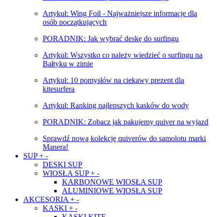
Artykuł: Wing Foil - Najważniejsze informacje dla
osób początkujących
PORADNIK: Jak wybrać deskę do surfingu
Artykuł: Wszystko co należy wiedzieć o surfingu na
Bałtyku w zimie
Artykuł: 10 pomysłów na ciekawy prezent dla
kitesurfera
Artykuł: Ranking najlepszych kasków do wody
PORADNIK: Zobacz jak pakujemy quiver na wyjazd
Sprawdź nową kolekcję quiverów do samolotu marki
Manera!
SUP
+
-
DESKI SUP
WIOSŁA SUP
+
-
KARBONOWE WIOSŁA SUP
ALUMINIOWE WIOSŁA SUP
AKCESORIA
+
-
KASKI
+
-
KASKI KITE