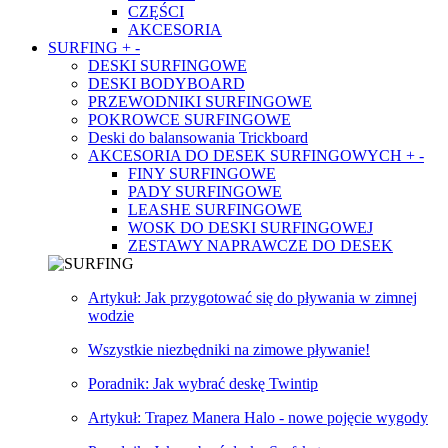
CZĘŚCI
AKCESORIA
SURFING
+
-
DESKI SURFINGOWE
DESKI BODYBOARD
PRZEWODNIKI SURFINGOWE
POKROWCE SURFINGOWE
Deski do balansowania Trickboard
AKCESORIA DO DESEK SURFINGOWYCH
+
-
FINY SURFINGOWE
PADY SURFINGOWE
LEASHE SURFINGOWE
WOSK DO DESKI SURFINGOWEJ
ZESTAWY NAPRAWCZE DO DESEK
Artykuł: Jak przygotować się do pływania w zimnej
wodzie
Wszystkie niezbędniki na zimowe pływanie!
Poradnik: Jak wybrać deskę Twintip
Artykuł: Trapez Manera Halo - nowe pojęcie wygody