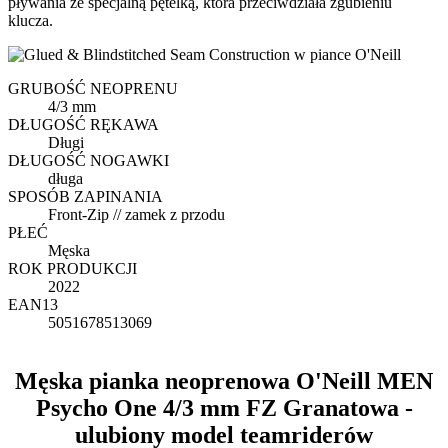
pływania ze specjalną pętelką, która przeciwdziała zgubieniu
klucza.
GRUBOŚĆ NEOPRENU
4/3 mm
DŁUGOŚĆ RĘKAWA
Długi
DŁUGOŚĆ NOGAWKI
długa
SPOSÓB ZAPINANIA
Front-Zip // zamek z przodu
PŁEĆ
Męska
ROK PRODUKCJI
2022
EAN13
5051678513069
Męska pianka neoprenowa O'Neill MEN
Psycho One 4/3 mm FZ Granatowa -
ulubiony model teamriderów