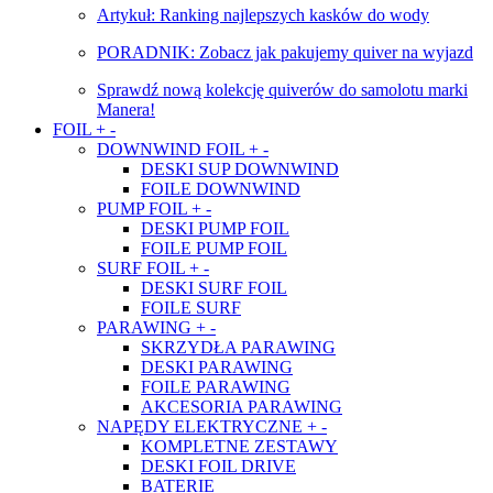
Artykuł: Ranking najlepszych kasków do wody
PORADNIK: Zobacz jak pakujemy quiver na wyjazd
Sprawdź nową kolekcję quiverów do samolotu marki
Manera!
FOIL
+
-
DOWNWIND FOIL
+
-
DESKI SUP DOWNWIND
FOILE DOWNWIND
PUMP FOIL
+
-
DESKI PUMP FOIL
FOILE PUMP FOIL
SURF FOIL
+
-
DESKI SURF FOIL
FOILE SURF
PARAWING
+
-
SKRZYDŁA PARAWING
DESKI PARAWING
FOILE PARAWING
AKCESORIA PARAWING
NAPĘDY ELEKTRYCZNE
+
-
KOMPLETNE ZESTAWY
DESKI FOIL DRIVE
BATERIE