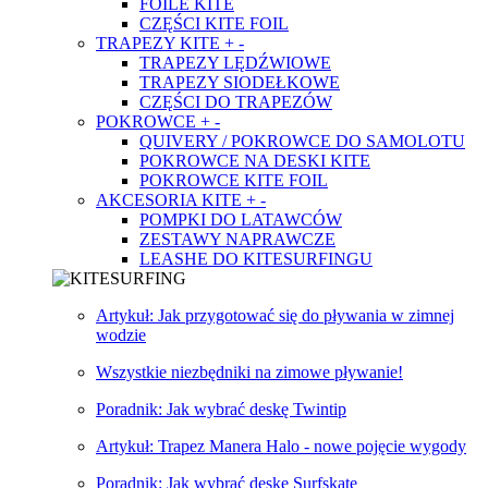
FOILE KITE
CZĘŚCI KITE FOIL
TRAPEZY KITE
+
-
TRAPEZY LĘDŹWIOWE
TRAPEZY SIODEŁKOWE
CZĘŚCI DO TRAPEZÓW
POKROWCE
+
-
QUIVERY / POKROWCE DO SAMOLOTU
POKROWCE NA DESKI KITE
POKROWCE KITE FOIL
AKCESORIA KITE
+
-
POMPKI DO LATAWCÓW
ZESTAWY NAPRAWCZE
LEASHE DO KITESURFINGU
Artykuł: Jak przygotować się do pływania w zimnej
wodzie
Wszystkie niezbędniki na zimowe pływanie!
Poradnik: Jak wybrać deskę Twintip
Artykuł: Trapez Manera Halo - nowe pojęcie wygody
Poradnik: Jak wybrać deskę Surfskate