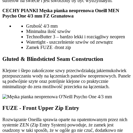
surferów na świecie i jest stworzony by być wytrzymałym.
CECHY PIANKI Męska pianka neoprenowa Oneill MEN
Psycho One 4/3 mm FZ Granatowa
Grubość 4/3 mm
Minimalna ilość szwów
TechnoButter 3 – bardzo lekki i rozciągliwy neopren
Watertight - uszczelnienie szwów od zewnątrz
Zamek FUZE -front zip
Gluted & Blindsticted Seam Construction
Klejone i ślepo zakończone szwy przeciwdziałają jakiemukolwiek
przepuszczaniu wody na łączeniach panelów neoprenowych. Panele
są podwójnie szyte oraz potrójnie klejone co praktycznie
minimalizuje do zera możliwość przecieku na łączeniach.
FUZE - Front Upper Zip Entry
Rozwiązanie Oneilla sprawia oparte na opatentowanym przez nich
systemie ZEN (Zip Entry System) powoduje, że zamek jest
osadzony w taki sposób, że w ogóle go nie czuć, dodatkowo nie