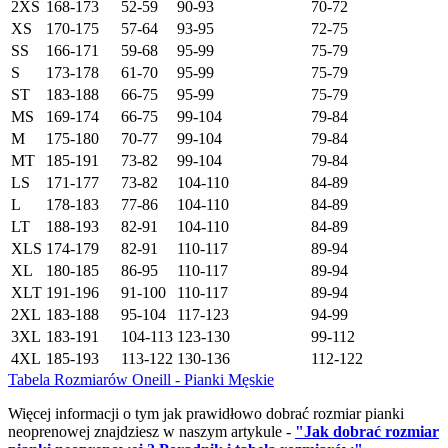
2XS
168-173
52-59
90-93
70-72
XS
170-175
57-64
93-95
72-75
SS
166-171
59-68
95-99
75-79
S
173-178
61-70
95-99
75-79
ST
183-188
66-75
95-99
75-79
MS
169-174
66-75
99-104
79-84
M
175-180
70-77
99-104
79-84
MT
185-191
73-82
99-104
79-84
LS
171-177
73-82
104-110
84-89
L
178-183
77-86
104-110
84-89
LT
188-193
82-91
104-110
84-89
XLS
174-179
82-91
110-117
89-94
XL
180-185
86-95
110-117
89-94
XLT
191-196
91-100
110-117
89-94
2XL
183-188
95-104
117-123
94-99
3XL
183-191
104-113
123-130
99-112
4XL
185-193
113-122
130-136
112-122
Tabela Rozmiarów Oneill - Pianki Męskie
Więcej informacji o tym jak prawidłowo dobrać rozmiar pianki
neoprenowej znajdziesz w naszym artykule -
"Jak dobrać rozmiar