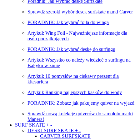
Poradnik: Jak wybrać deskę Surfskate
Sprawdź szeroki wybór desek surfskate marki Carver
PORADNIK: Jak wybrać foila do winga
Artykuł: Wing Foil - Najważniejsze informacje dla
osób początkujących
PORADNIK: Jak wybrać deskę do surfingu
Artykuł: Wszystko co należy wiedzieć o surfingu na
Bałtyku w zimie
Artykuł: 10 pomysłów na ciekawy prezent dla
kitesurfera
Artykuł: Ranking najlepszych kasków do wody
PORADNIK: Zobacz jak pakujemy quiver na wyjazd
Sprawdź nową kolekcję quiverów do samolotu marki
Manera!
SURF SKATE
+
-
DESKI SURF SKATE
+
-
CARVER SURFSKATE