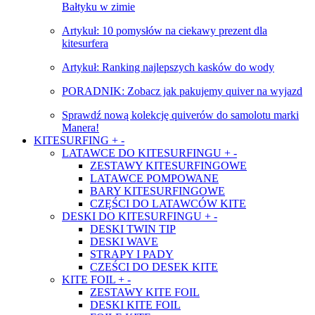
Bałtyku w zimie
Artykuł: 10 pomysłów na ciekawy prezent dla
kitesurfera
Artykuł: Ranking najlepszych kasków do wody
PORADNIK: Zobacz jak pakujemy quiver na wyjazd
Sprawdź nową kolekcję quiverów do samolotu marki
Manera!
KITESURFING
+
-
LATAWCE DO KITESURFINGU
+
-
ZESTAWY KITESURFINGOWE
LATAWCE POMPOWANE
BARY KITESURFINGOWE
CZĘŚCI DO LATAWCÓW KITE
DESKI DO KITESURFINGU
+
-
DESKI TWIN TIP
DESKI WAVE
STRAPY I PADY
CZEŚCI DO DESEK KITE
KITE FOIL
+
-
ZESTAWY KITE FOIL
DESKI KITE FOIL