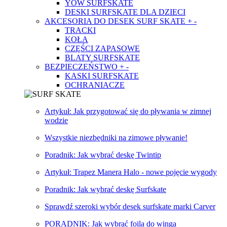
YOW SURFSKATE
DESKI SURFSKATE DLA DZIECI
AKCESORIA DO DESEK SURF SKATE
+
-
TRACKI
KOŁA
CZĘŚCI ZAPASOWE
BLATY SURFSKATE
BEZPIECZEŃSTWO
+
-
KASKI SURFSKATE
OCHRANIACZE
Artykuł: Jak przygotować się do pływania w zimnej
wodzie
Wszystkie niezbędniki na zimowe pływanie!
Poradnik: Jak wybrać deskę Twintip
Artykuł: Trapez Manera Halo - nowe pojęcie wygody
Poradnik: Jak wybrać deskę Surfskate
Sprawdź szeroki wybór desek surfskate marki Carver
PORADNIK: Jak wybrać foila do winga