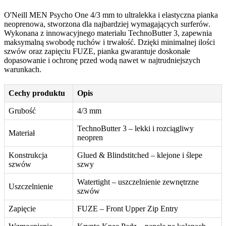
O'Neill MEN Psycho One 4/3 mm to ultralekka i elastyczna pianka
neoprenowa, stworzona dla najbardziej wymagających surferów.
Wykonana z innowacyjnego materiału TechnoButter 3, zapewnia
maksymalną swobodę ruchów i trwałość. Dzięki minimalnej ilości
szwów oraz zapięciu FUZE, pianka gwarantuje doskonałe
dopasowanie i ochronę przed wodą nawet w najtrudniejszych
warunkach.
Cechy produktu
Opis
Grubość
4/3 mm
TechnoButter 3 – lekki i rozciągliwy
Materiał
neopren
Konstrukcja
Glued & Blindstitched – klejone i ślepe
szwów
szwy
Watertight – uszczelnienie zewnętrzne
Uszczelnienie
szwów
Zapięcie
FUZE – Front Upper Zip Entry