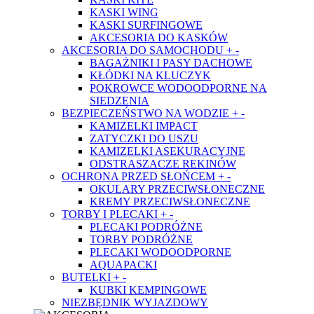
KASKI WING
KASKI SURFINGOWE
AKCESORIA DO KASKÓW
AKCESORIA DO SAMOCHODU
+
-
BAGAŻNIKI I PASY DACHOWE
KŁÓDKI NA KLUCZYK
POKROWCE WODOODPORNE NA
SIEDZENIA
BEZPIECZEŃSTWO NA WODZIE
+
-
KAMIZELKI IMPACT
ZATYCZKI DO USZU
KAMIZELKI ASEKURACYJNE
ODSTRASZACZE REKINÓW
OCHRONA PRZED SŁOŃCEM
+
-
OKULARY PRZECIWSŁONECZNE
KREMY PRZECIWSŁONECZNE
TORBY I PLECAKI
+
-
PLECAKI PODRÓŻNE
TORBY PODRÓŻNE
PLECAKI WODOODPORNE
AQUAPACKI
BUTELKI
+
-
KUBKI KEMPINGOWE
NIEZBĘDNIK WYJAZDOWY