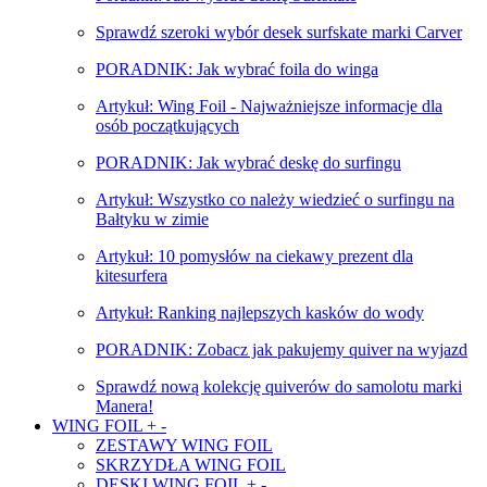
Sprawdź szeroki wybór desek surfskate marki Carver
PORADNIK: Jak wybrać foila do winga
Artykuł: Wing Foil - Najważniejsze informacje dla
osób początkujących
PORADNIK: Jak wybrać deskę do surfingu
Artykuł: Wszystko co należy wiedzieć o surfingu na
Bałtyku w zimie
Artykuł: 10 pomysłów na ciekawy prezent dla
kitesurfera
Artykuł: Ranking najlepszych kasków do wody
PORADNIK: Zobacz jak pakujemy quiver na wyjazd
Sprawdź nową kolekcję quiverów do samolotu marki
Manera!
WING FOIL
+
-
ZESTAWY WING FOIL
SKRZYDŁA WING FOIL
DESKI WING FOIL
+
-