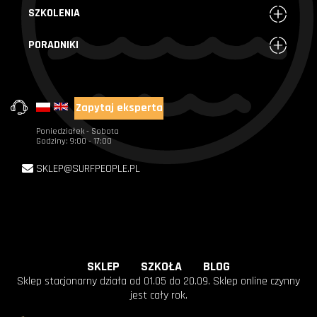
SZKOLENIA
PORADNIKI
Zapytaj eksperta
+48 720 004 000
Poniedziałek - Sobota
Godziny: 9:00 - 17:00
SKLEP@SURFPEOPLE.PL
SKLEP
SZKOŁA
BLOG
Sklep stacjonarny działa od 01.05 do 20.09. Sklep online czynny
jest cały rok.