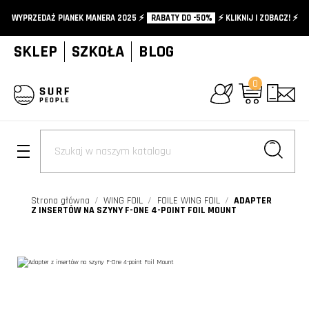
WYPRZEDAŻ PIANEK MANERA 2025 ⚡️
RABATY DO -50%
⚡️ KLIKNIJ I ZOBACZ! ⚡️
SKLEP
SZKOŁA
BLOG
0
+
Strona główna
WING FOIL
FOILE WING FOIL
ADAPTER
Z INSERTÓW NA SZYNY F-ONE 4-POINT FOIL MOUNT